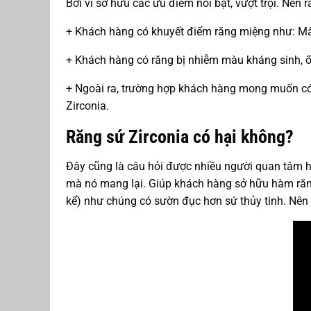
Bởi vì sở hữu các ưu điểm nổi bật, vượt trội. Nên
+ Khách hàng có khuyết điểm răng miệng như: Mất
+ Khách hàng có răng bị nhiễm màu kháng sinh, ố
+ Ngoài ra, trường hợp khách hàng mong muốn có 
Zirconia.
Răng sứ Zirconia có hại không?
Đây cũng là câu hỏi được nhiều người quan tâm hi
mà nó mang lại. Giúp khách hàng sở hữu hàm răng
kể) như chúng có sườn đục hơn sứ thủy tinh. Nên 