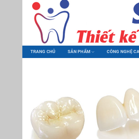
Bỏ
qua
nội
dung
TRANG CHỦ
SẢN PHẨM
CÔNG NGHỆ C