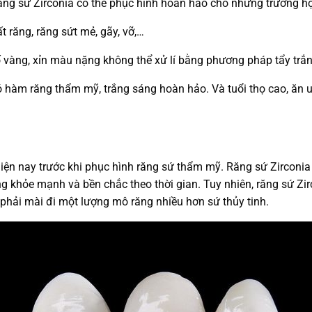
 răng sứ Zirconia có thể phục hình hoàn hảo cho những trường h
 răng, răng sứt mẻ, gãy, vỡ,…
 vàng, xỉn màu nặng không thể xử lí bằng phương pháp tẩy trắn
hàm răng thẩm mỹ, trắng sáng hoàn hảo. Và tuổi thọ cao, ăn uố
ện nay trước khi phục hình răng sứ thẩm mỹ. Răng sứ Zirconia h
 khỏe mạnh và bền chắc theo thời gian. Tuy nhiên, răng sứ Zi
phải mài đi một lượng mô răng nhiều hơn sứ thủy tinh.