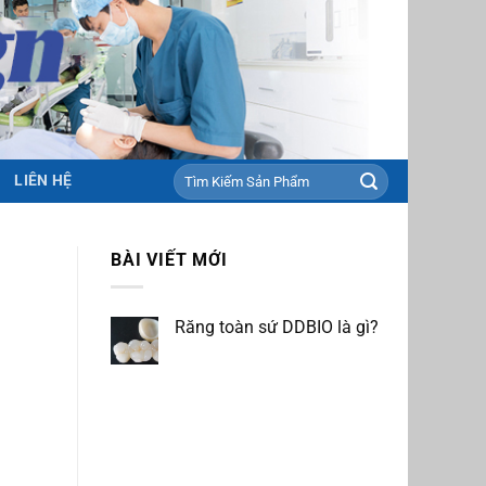
Tìm
LIÊN HỆ
kiếm:
BÀI VIẾT MỚI
Răng toàn sứ DDBIO là gì?
Không
có
bình
luận
ở
Răng
toàn
sứ
DDBIO
là