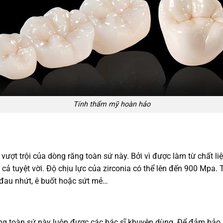
Tính thẩm mỹ hoàn hảo
vượt trội của dòng răng toàn sứ này. Bởi vì được làm từ chất l
 cả tuyệt vời. Độ chịu lực của zirconia có thể lên đến 900 Mpa.
 đau nhứt, ê buốt hoặc sứt mẻ…
i răng toàn sứ này luôn được các bác sĩ khuyên dùng. Để đảm bả