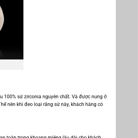
iệu 100% sứ zirconia nguyên chất. Và được nung ở
 Thế nên khi đeo loại răng sứ này, khách hàng có
o an toàn trong khoang miệng lâu dài cho khách