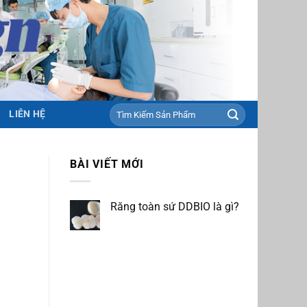
Tìm
LIÊN HỆ
kiếm:
BÀI VIẾT MỚI
Răng toàn sứ DDBIO là gì?
Không
có
bình
luận
ở
Răng
toàn
sứ
DDBIO
là