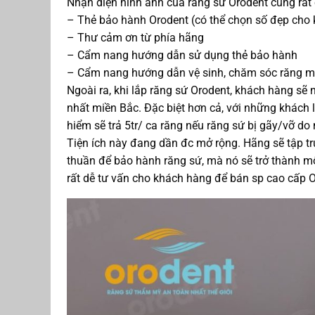
Nhận diện hình ảnh của răng sứ Orodent cũng rất
– Thẻ bảo hành Orodent (có thể chọn số đẹp cho
– Thư cảm ơn từ phía hãng
– Cẩm nang hướng dẫn sử dụng thẻ bảo hành
– Cẩm nang hướng dẫn vệ sinh, chăm sóc răng m
Ngoài ra, khi lắp răng sứ Orodent, khách hàng sẽ 
nhất miền Bắc. Đặc biệt hơn cả, với những khách l
hiểm sẽ trả 5tr/ ca răng nếu răng sứ bị gãy/vỡ do 
Tiện ích này đang dần đc mở rộng. Hãng sẽ tập tru
thuần để bảo hành răng sứ, mà nó sẽ trở thành một
rất dễ tư vấn cho khách hàng để bán sp cao cấp 