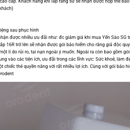
 cao cấp. Khách hàng khi lắp răng sứ sẽ nhận được hộp thẻ bảo
 khách)
iệng sau phục hình
nhận được nhiều ưu đãi như: đc giảm giá khi mua Yến Sào SG trên
ắp 16R trở lên sẽ nhận được gói bảo hiểm cho răng giả độc quyề
một lí do rủi ro, tai nạn ngoài ý muốn. Ngoài ra còn bao gồm gó
ng vào các tiện ích, ưu đãi trong các lĩnh vực: Sức khoẻ, làm 
 chiếc thẻ quyền năng với rất nhiều lợi ích. Cùng với gói bảo 
Orodent