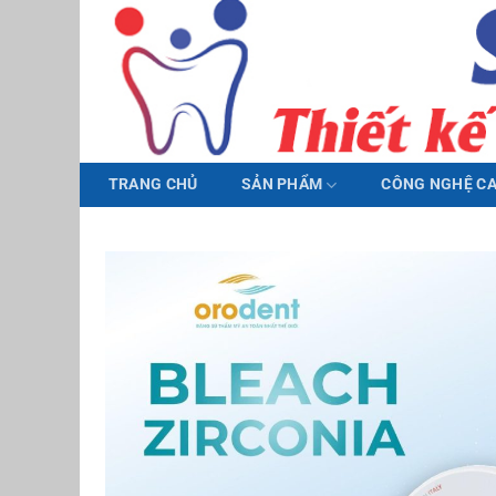
Bỏ
qua
nội
dung
TRANG CHỦ
SẢN PHẨM
CÔNG NGHỆ C