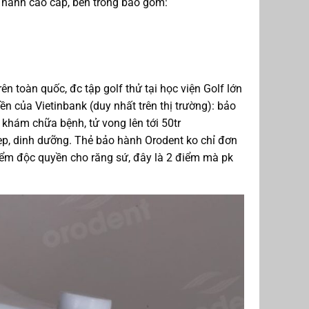
 hành cao cấp, bên trong bao gồm:
 toàn quốc, đc tập golf thử tại học viện Golf lớn
n của Vietinbank (duy nhất trên thị trường): bảo
i khám chữa bệnh, tử vong lên tới 50tr
đẹp, dinh dưỡng. Thẻ bảo hành Orodent ko chỉ đơn
hiểm độc quyền cho răng sứ, đây là 2 điểm mà pk