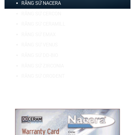
RĂNG SỨ NACERA
RĂNG SỨ CERCON
RĂNG SỨ CERAMILL
RĂNG SỨ EMAX
RĂNG SỨ VENUS
RĂNG SỨ DD-BIO
RĂNG SỨ ZIRCONIA
RĂNG SỨ ORODENT
MÃ BẢO HÀNH.