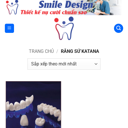
Bỏ
qua
nội
dung
TRANG CHỦ
/
RĂNG SỨ KATANA