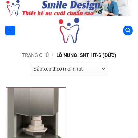
Bỏ
qua
nội
dung
TRANG CHỦ
/
LÒ NUNG ISNT HT-S (ĐỨC)